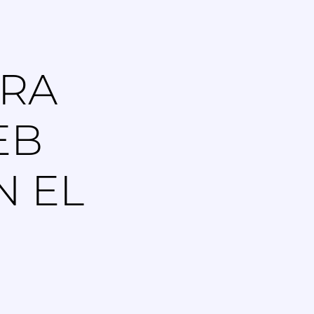
ARA
EB
N EL