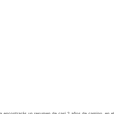
a encontrarás un resumen de casi 2 años de camino, en e