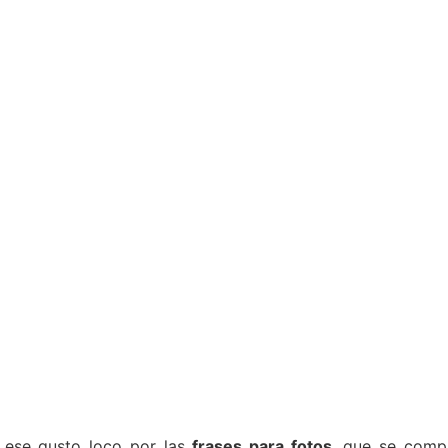
 ese gusto loco por las
frases para fotos
, que se comp